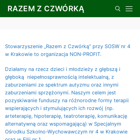
Przeskocz
RAZEM Z CZWÓRKĄ
do
treści
Szukaj dla:
Stowarzyszenie „Razem z Czwórką” przy SOSW nr 4
w Krakowie to organizacja NON-PROFIT.
Działamy na rzecz dzieci i młodzieży z głębszą i
głęboką niepełnosprawnością intelektualną, z
zaburzeniami ze spektrum autyzmu oraz innymi
zaburzeniami sprzężonymi. Naszym celem jest
pozyskiwanie funduszy na różnorodne formy terapii
wspierających i stymulujących ich rozwój (np.
arteterapię, hipoterapię, teatroterapię, komunikację
alternatywną oraz wspomagającą) w Specjalnym
Ośrodku Szkolno-Wychowawczym nr 4 w Krakowie
oraz w Filii nr 1.